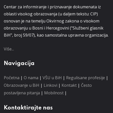
Centar za informiranje i priznavanje dokumenata iz
oblasti visokog obrazovanja (u daljem tekstu: CIP)
osnovan je na temelju Okvirnog zakona o visokom
obrazovanju u Bosni i Hercegovini ("Službeni glasnik
BiH", broj 59/07), kao samostalna upravna organizacija.
Više...
Navigacija
Početna
|
O nama
|
VŠU u BiH
|
Regulisane profesije
|
Obrazovanje u BiH
|
Linkovi
|
Kontakt
|
Često
postavljena pitanja
|
Mobilnost
|
Kontaktirajte nas