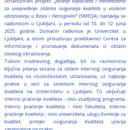
Strukturirani projekt „
Jačanje kapaciteta i mehanizama
za unapređenje sistema osiguranja kvaliteta u visokom
obrazovanju u Bosni i Hercegovini“
(SMEQA) nastavlja se
radionicom u Ljubljani, u periodu od 10. do 12. juna
2025. godine. Domaćin radionice je Univerzitet u
Ljubljani, a istom prisustvuju predstavnici Centra za
informiranje i priznavanje dokumenata iz oblasti
visokog obrazovanja.
Tokom trodnevnog događaja, bit će razmotrena
ključna pitanja vezana za sistem internog osiguranja
kvaliteta na visokoškolskim ustanovama, uz najbolje
prakse u vezi sa sistemom internog osiguranja
kvaliteta na Univerzitetu u Ljubljani. To uključuje
interno praćenje kvaliteta - nivo studijskog programa,
interno praćenje kvaliteta - nivo fakulteta, interno
praćenje kvaliteta - nivo univerziteta, ulogu Komisije za
kvalitet, primjer osiguranja kvaliteta učenja
zasnovanog na praksi.