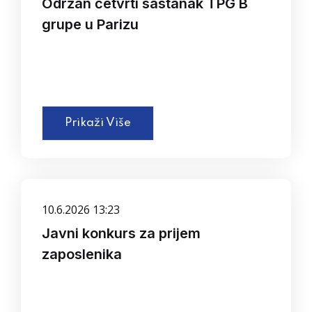
Održan četvrti sastanak TPG B
grupe u Parizu
Prikaži Više
10.6.2026 13:23
Javni konkurs za prijem
zaposlenika