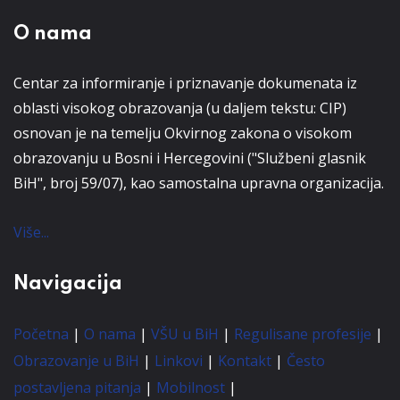
O nama
Centar za informiranje i priznavanje dokumenata iz
oblasti visokog obrazovanja (u daljem tekstu: CIP)
osnovan je na temelju Okvirnog zakona o visokom
obrazovanju u Bosni i Hercegovini ("Službeni glasnik
BiH", broj 59/07), kao samostalna upravna organizacija.
Više...
Navigacija
Početna
|
O nama
|
VŠU u BiH
|
Regulisane profesije
|
Obrazovanje u BiH
|
Linkovi
|
Kontakt
|
Često
postavljena pitanja
|
Mobilnost
|