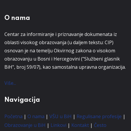
O nama
Centar za informiranje i priznavanje dokumenata iz
oblasti visokog obrazovanja (u daljem tekstu: CIP)
osnovan je na temelju Okvirnog zakona o visokom
obrazovanju u Bosni i Hercegovini ("Službeni glasnik
BiH", broj 59/07), kao samostalna upravna organizacija.
Više...
Navigacija
Početna
|
O nama
|
VŠU u BiH
|
Regulisane profesije
|
Obrazovanje u BiH
|
Linkovi
|
Kontakt
|
Često