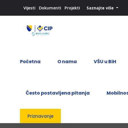
Saznajte više
Vijesti
Dokumenti
Projekti
Početna
O nama
VŠU u BiH
Često postavljena pitanja
Mobilno
Priznavanje