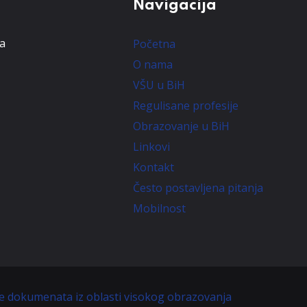
Navigacija
ta
Početna
O nama
VŠU u BiH
Regulisane profesije
Obrazovanje u BiH
Linkovi
Kontakt
Često postavljena pitanja
Mobilnost
je dokumenata iz oblasti visokog obrazovanja