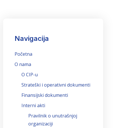
Navigacija
Početna
O nama
O CIP-u
Strateški i operativni dokumenti
Finansijski dokumenti
Interni akti
Pravilnik o unutrašnjoj
organizaciji