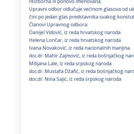
reizborna ili ponovo imenovana.
Upravni odbor odlučuje većinom glasova od u
čini po jedan glas predstavnika svakog konstu
Članovi Upravnog odbora:
Danijel Vidović, iz reda hrvatskog naroda
Helena Lončar, iz reda hrvatskog naroda
Ivana
Novaković
, iz reda nacionalnih manjina
doc.dr. Mahir Zajmović, iz reda bošnjačkog na
Milijana Lale, iz reda srpskog naroda
doc.dr. Mustafa Džafić, iz reda bošnjačkog nar
doc.dr. Nina Sajić, iz reda srpskog naroda