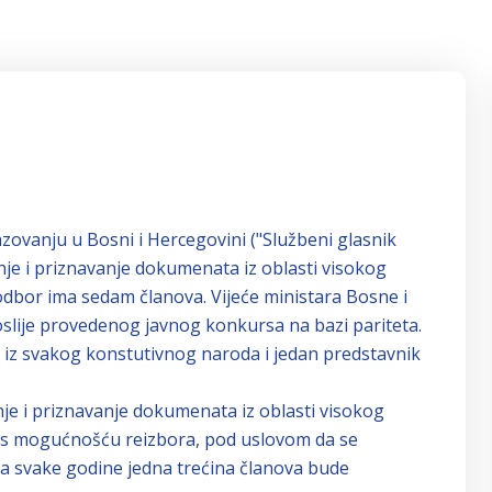
ovanju u Bosni i Hercegovini ("Službeni glasnik
anje i priznavanje dokumenata iz oblasti visokog
dbor ima sedam članova. Vijeće ministara Bosne i
lije provedenog javnog konkursa na bazi pariteta.
 iz svakog konstutivnog naroda i jedan predstavnik
e i priznavanje dokumenata iz oblasti visokog
e s mogućnošću reizbora, pod uslovom da se
da svake godine jedna trećina članova bude