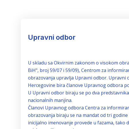
Upravni odbor
U skladu sa Okvirnim zakonom o visokom obraz
BiH", broj 59/07 i 59/09), Centrom za informir
obrazovanja upravlja Upravni odbor. Upravni o
Hercegovine bira članove Upravnog odbora pos
U Upravni odbor biraju se po dva predstavnika
nacionalnih manjina.
Članovi Upravnog odbora Centra za informiranj
obrazovanja biraju se na mandat od tri godin
inicijalno imenovanje provede u fazama, tako 