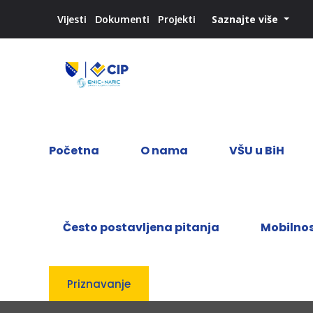
Saznajte više
Vijesti
Dokumenti
Projekti
Početna
O nama
VŠU u BiH
Često postavljena pitanja
Mobilno
Priznavanje