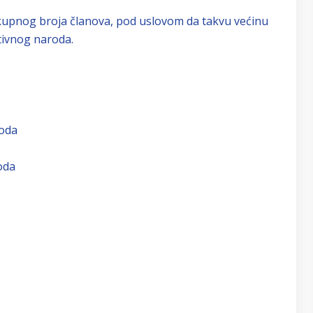
kupnog broja članova, pod uslovom da takvu većinu
tivnog naroda.
roda
oda