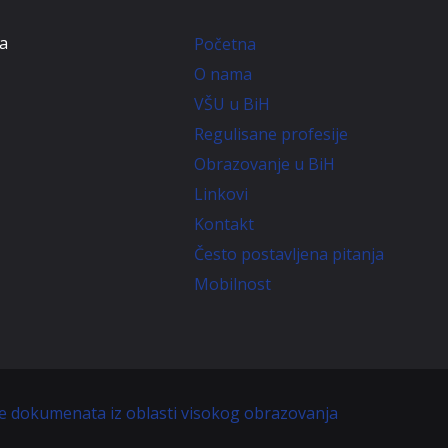
ta
Početna
O nama
VŠU u BiH
Regulisane profesije
Obrazovanje u BiH
Linkovi
Kontakt
Često postavljena pitanja
Mobilnost
je dokumenata iz oblasti visokog obrazovanja