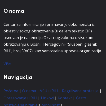
O nama
Centar za informiranje i priznavanje dokumenata iz
oblasti visokog obrazovanja (u daljem tekstu: CIP)
osnovan je na temelju Okvirnog zakona o visokom
obrazovanju u Bosni i Hercegovini ("Službeni glasnik
BiH", broj 59/07), kao samostalna upravna organizacija.
Više...
Navigacija
Početna
|
O nama
|
VŠU u BiH
|
Regulisane profesije
|
Obrazovanje u BiH
|
Linkovi
|
Kontakt
|
Često
postavljena pitanja
|
Mobilnost
|