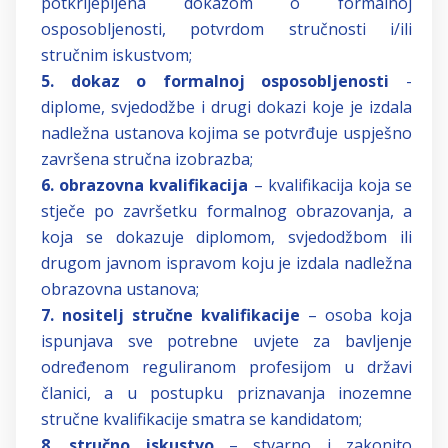
potkrijepljena dokazom o formalnoj
osposobljenosti, potvrdom stručnosti i/ili
stručnim iskustvom;
5.
dokaz o formalnoj osposobljenosti
-
diplome, svjedodžbe i drugi dokazi koje je izdala
nadležna ustanova kojima se potvrđuje uspješno
završena stručna izobrazba;
6. obrazovna kvalifikacija
– kvalifikacija koja se
stječe po završetku formalnog obrazovanja, a
koja se dokazuje diplomom, svjedodžbom ili
drugom javnom ispravom koju je izdala nadležna
obrazovna ustanova;
7. nositelj stručne kvalifikacije
– osoba koja
ispunjava sve potrebne uvjete za bavljenje
određenom reguliranom profesijom u državi
članici, a u postupku priznavanja inozemne
stručne kvalifikacije smatra se kandidatom;
8. stručno iskustvo
– stvarno i zakonito