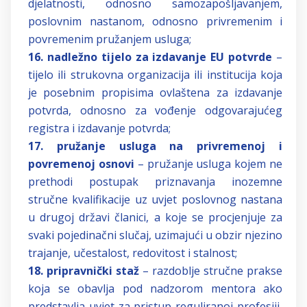
djelatnosti, odnosno samozapošljavanjem,
poslovnim nastanom, odnosno privremenim i
povremenim pružanjem usluga;
16. nadležno tijelo za izdavanje EU potvrde
–
tijelo ili strukovna organizacija ili institucija koja
je posebnim propisima ovlaštena za izdavanje
potvrda, odnosno za vođenje odgovarajućeg
registra i izdavanje potvrda;
17. pružanje usluga na privremenoj i
povremenoj osnovi
– pružanje usluga kojem ne
prethodi postupak priznavanja inozemne
stručne kvalifikacije uz uvjet poslovnog nastana
u drugoj državi članici, a koje se procjenjuje za
svaki pojedinačni slučaj, uzimajući u obzir njezino
trajanje, učestalost, redovitost i stalnost;
18. pripravnički staž
– razdoblje stručne prakse
koja se obavlja pod nadzorom mentora ako
predstavlja uvjet za pristup reguliranoj profesiji,