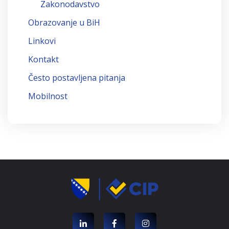
Zakonodavstvo
Obrazovanje u BiH
Linkovi
Kontakt
Često postavljena pitanja
Mobilnost