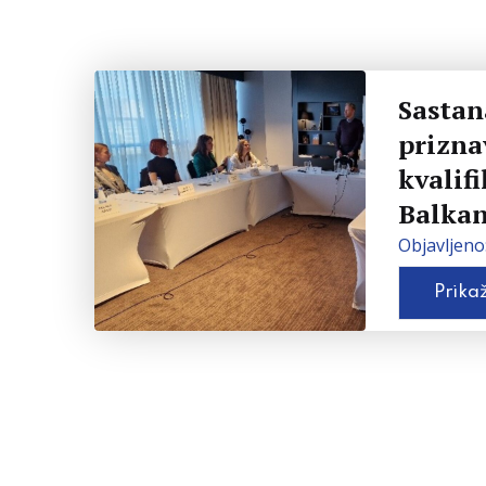
Sastan
prizna
kvalif
Balka
Objavljeno:
Prikaž